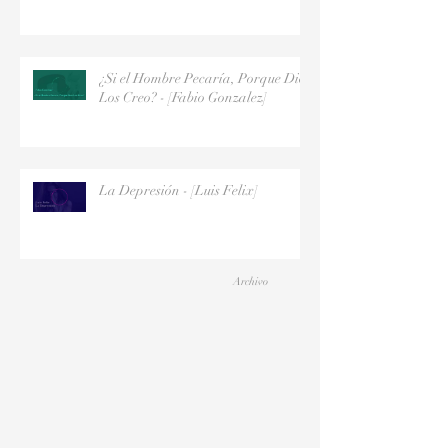
¿Si el Hombre Pecaría, Porque Dios
Los Creo? - [Fabio Gonzalez]
La Depresión - [Luis Felix]
Archivo