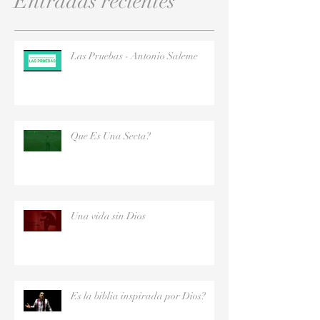
Entradas recientes
Las Pruebas - Antonio Saleme
Que Es Una Secta?
Una vida sin Dios
Es la biblia inspirada por Dios?