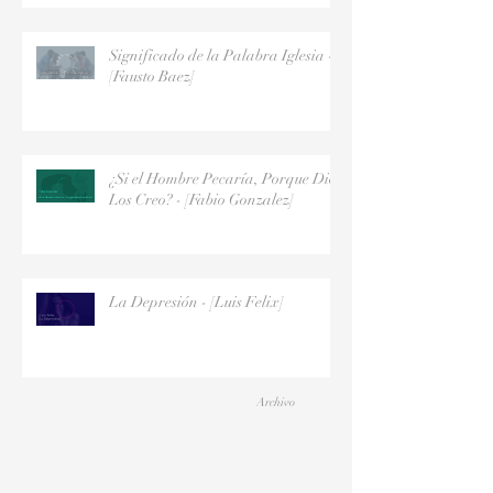
Significado de la Palabra Iglesia -
[Fausto Baez]
¿Si el Hombre Pecaría, Porque Dios
Los Creo? - [Fabio Gonzalez]
La Depresión - [Luis Felix]
Archivo