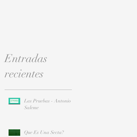
Entradas
recientes
Las Pruebas - Antonio
Saleme
Que Es Una Secta?