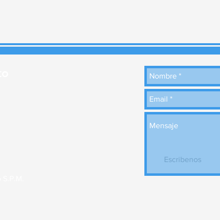
sto
]
Escribenos
o S.P.M.