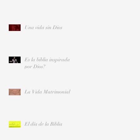
Una vida sin Dios
Es la biblia inspirada
por Dios?
La Vida Matrimonial
El día de la Biblia