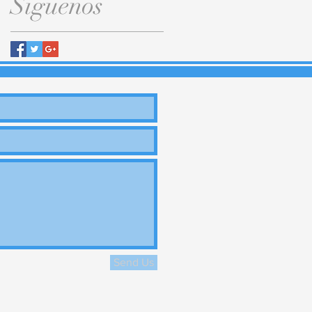
Síguenos
Send Us