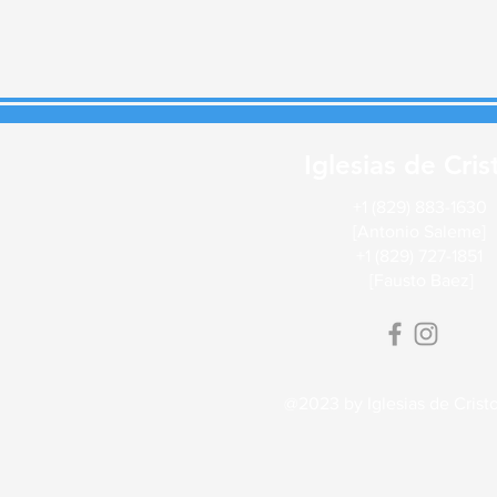
Iglesias de Cri
+1 (829) 883-1630
[Antonio Saleme]
+1 (829) 727-1851
[Fausto Baez
@2023 by Iglesias de Crist