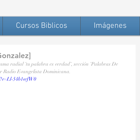
Cursos Biblicos
Imágenes
Gonzalez]
ama radial ¨tu palabra es verdad¨, sección ¨Palabras De 
por Radio Evangelista Dominicana.
h?v=Ll-54b1wfW0