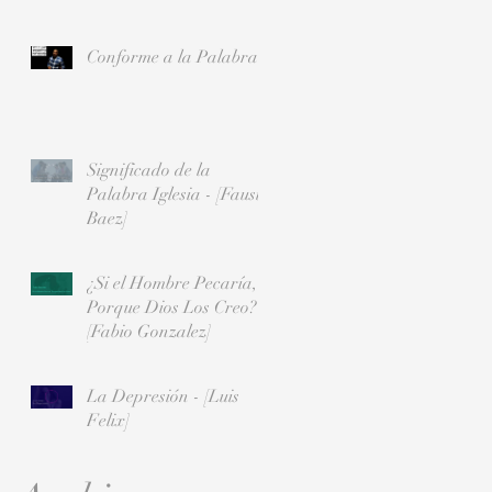
Conforme a la Palabra
Significado de la
Palabra Iglesia - [Fausto
Baez]
¿Si el Hombre Pecaría,
Porque Dios Los Creo? -
[Fabio Gonzalez]
La Depresión - [Luis
Felix]